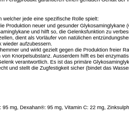
n welcher jede eine spezifische Rolle spielt:
 die Produktion neuer und gesunder Glykosaminglykane (G
osaminglykane und hilft so, die Gelenksfunktion zu verbe
llen, dient als Vorläufer von natülichen entzündungsh
nk wieder aufzubessern.
hemmer und wirkt gezielt gegen die Produktion freier R
ion von Knorpelsubstanz. Ausserdem hilft es bei enzyma
elenk verantwortlich. Es ist das primäre Glykosaminglyk
recht und stellt die Zugfestigkeit sicher (bindet das Wa
 95 mg, Dexahan®: 95 mg, Vitamin C: 22 mg, Zinksulph