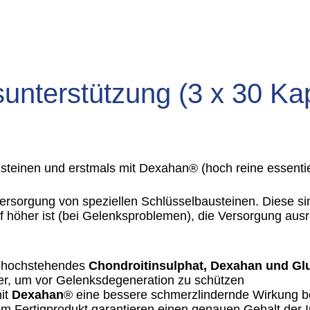
unterstützung (3 x 30 Ka
teinen und erstmals mit Dexahan® (hoch reine essentiell
Versorgung von speziellen Schlüsselbausteinen. Diese si
f höher ist (bei Gelenksproblemen), die Versorgung ausr
iv hochstehendes
Chondroitinsulphat, Dexahan und G
er, um vor Gelenksdegeneration zu schützen
it
Dexahan
® eine bessere schmerzlindernde Wirkung bes
em Fertigprodukt garantieren einen genauen Gehalt der I