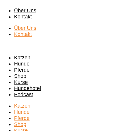
Zum
Über Uns
Inhalt
Kontakt
springen
Über Uns
Kontakt
Katzen
Hunde
Pferde
Shop
Kurse
Hundehotel
Podcast
Katzen
Hunde
Pferde
Shop
Kurse