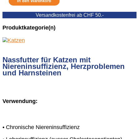
In den Warenkorb
(7
x
Versandkostenfrei ab CHF 50.-
100
g)
Produktkategorie(n)
Menge
Nassfutter für Katzen mit
Niereninsuffizienz, Herzproblemen
und Harnsteinen
Verwendung:
• Chronische Niereninsuffizienz