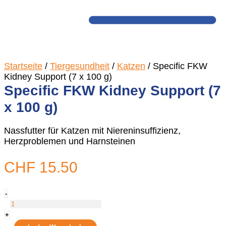
Startseite
/
Tiergesundheit
/
Katzen
/ Specific FKW
Kidney Support (7 x 100 g)
Specific FKW Kidney Support (7
x 100 g)
Nassfutter für Katzen mit Niereninsuffizienz,
Herzproblemen und Harnsteinen
CHF
15.50
Specific
-
FKW
Kidney
+
Support