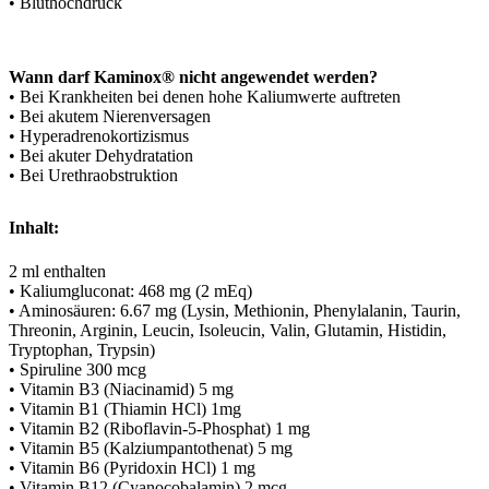
• Bluthochdruck
Wann darf Kaminox® nicht angewendet werden?
• Bei Krankheiten bei denen hohe Kaliumwerte auftreten
• Bei akutem Nierenversagen
• Hyperadrenokortizismus
• Bei akuter Dehydratation
• Bei Urethraobstruktion
Inhalt:
2 ml enthalten
• Kaliumgluconat: 468 mg (2 mEq)
• Aminosäuren: 6.67 mg (Lysin, Methionin, Phenylalanin, Taurin,
Threonin, Arginin, Leucin, Isoleucin, Valin, Glutamin, Histidin,
Tryptophan, Trypsin)
• Spiruline 300 mcg
• Vitamin B3 (Niacinamid) 5 mg
• Vitamin B1 (Thiamin HCl) 1mg
• Vitamin B2 (Riboflavin-5-Phosphat) 1 mg
• Vitamin B5 (Kalziumpantothenat) 5 mg
• Vitamin B6 (Pyridoxin HCl) 1 mg
• Vitamin B12 (Cyanocobalamin) 2 mcg