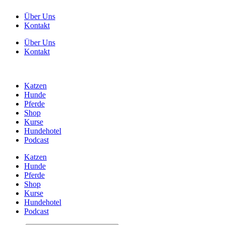
Zum
Über Uns
Inhalt
Kontakt
springen
Über Uns
Kontakt
Katzen
Hunde
Pferde
Shop
Kurse
Hundehotel
Podcast
Katzen
Hunde
Pferde
Shop
Kurse
Hundehotel
Podcast