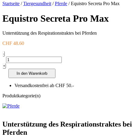
Startseite
/
Tiergesundheit
/
Pferde
/ Equistro Secreta Pro Max
Equistro Secreta Pro Max
Unterstützung des Respirationstraktes bei Pferden
CHF
48.60
Equistro
-
Secreta
Pro
+
Max
In den Warenkorb
Menge
Versandkostenfrei ab CHF 50.-
Produktkategorie(n)
Unterstützung des Respirationstraktes bei
Pferden