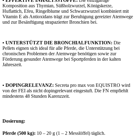
• EFFEKTIVE INHALTSSTOFFE:
Die einzigartige
Komposition aus Thymian, Süßholzwurzel, Königskerze,
Huflattich, Efeu, Ringelblume und Schwarzwurzel kombiniert mit
Vitamin E als Antioxidans trägt zur Beruhigung gereizter Atemwege
und zur Besänftigung strapazierter Bronchien bei.
• UNTERSTÜTZT DIE BRONCHIALFUNKTION:
Die
Pellets eignen sich ideal für alle Pferde, die Unterstützung bei
chronischen Problemen der Atemwege benötigen sowie zur
Förderung gesunder Atemwege bei Sportpferden in der kalten
Jahreszeit.
• DOPINGRELEVANZ:
Secreta pro max von EQUISTRO wird
von der FEI als nicht dopingrelevant eingestuft. Die FN empfiehlt
mindestens 48 Stunden Karenzzeit.
Dosierung:
Pferde (500 kg):
10 – 20 g (1 – 2 Messlöffel) täglich.