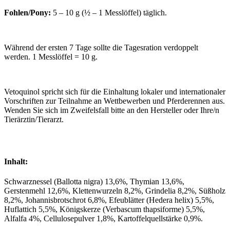
Fohlen/Pony:
5 – 10 g (½ – 1 Messlöffel) täglich.
Während der ersten 7 Tage sollte die Tagesration verdoppelt
werden. 1 Messlöffel = 10 g.
Vetoquinol spricht sich für die Einhaltung lokaler und internationaler
Vorschriften zur Teilnahme an Wettbewerben und Pferderennen aus.
Wenden Sie sich im Zweifelsfall bitte an den Hersteller oder Ihre/n
Tierärztin/Tierarzt.
Inhalt:
Schwarznessel (Ballotta nigra) 13,6%, Thymian 13,6%,
Gerstenmehl 12,6%, Klettenwurzeln 8,2%, Grindelia 8,2%, Süßholz
8,2%, Johannisbrotschrot 6,8%, Efeublätter (Hedera helix) 5,5%,
Huflattich 5,5%, Königskerze (Verbascum thapsiforme) 5,5%,
Alfalfa 4%, Cellulosepulver 1,8%, Kartoffelquellstärke 0,9%.