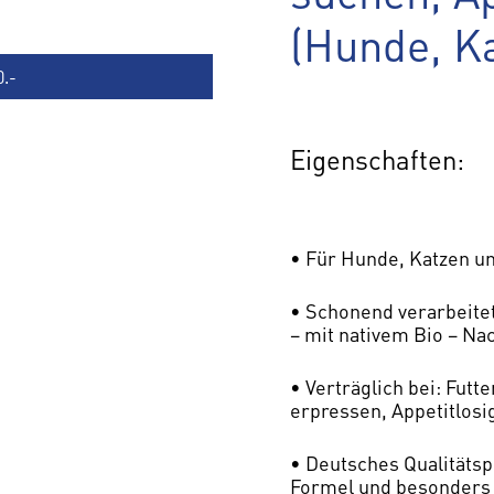
(Hunde, Ka
0.-
Eigenschaften:
• Für Hunde, Katzen u
• Schonend verarbeite
– mit nativem Bio – Na
• Verträglich bei: Fu
erpressen, Appetitlosi
• Deutsches Qualitätsp
Formel und besonder