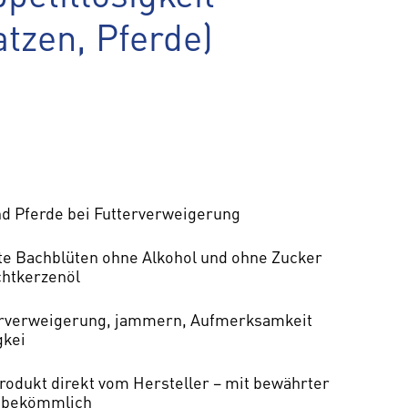
tzen, Pferde)
nd Pferde bei Futterverweigerung
te Bachblüten ohne Alkohol und ohne Zucker
chtkerzenöl
tterverweigerung, jammern, Aufmerksamkeit
gkei
rodukt direkt vom Hersteller – mit bewährter
s bekömmlich