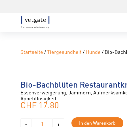
Startseite
/
Tiergesundheit
/
Hunde
/ Bio-Bachb
Bio-Bachblüten Restaurantkr
Essenverweigerung, Jammern, Aufmerksamkei
Appetitlosigkeit
CHF
17.80
A
In den Warenkorb
-
+