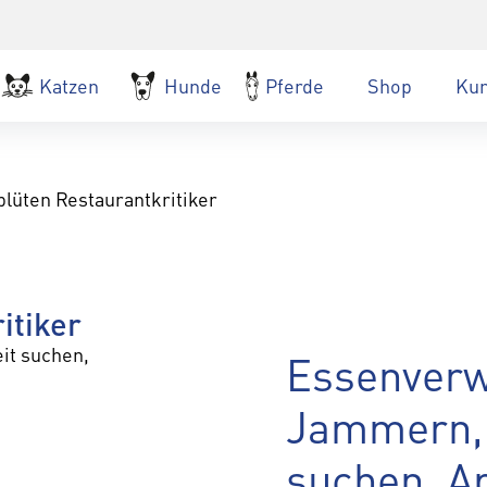
Katzen
Hunde
Pferde
Shop
Ku
lüten Restaurantkritiker
itiker
t suchen,
Essenverw
Jammern,
suchen, Ap
lternative: